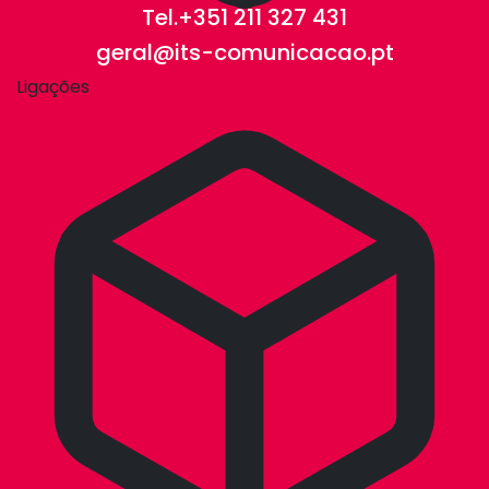
Tel.+351 211 327 431
geral@its-comunicacao.pt
Ligações