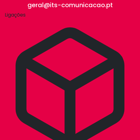
geral@its-comunicacao.pt
Ligações