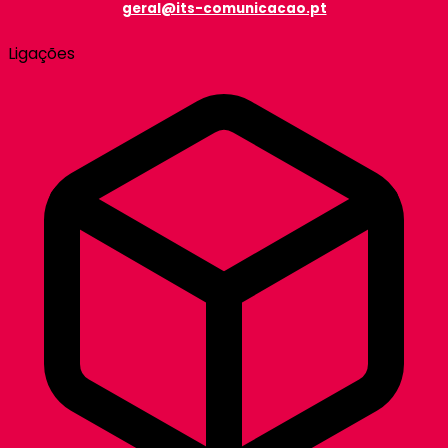
geral@its-comunicacao.pt
Ligações