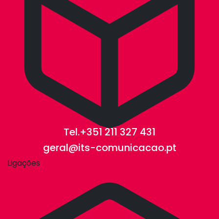
Tel.+351 211 327 431
geral@its-comunicacao.pt
Ligações