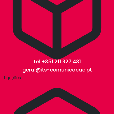
Tel.+351 211 327 431
geral@its-comunicacao.pt
Ligações