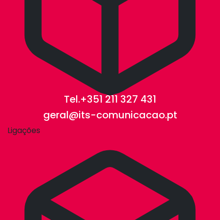
Tel.+351 211 327 431
geral@its-comunicacao.pt
Ligações