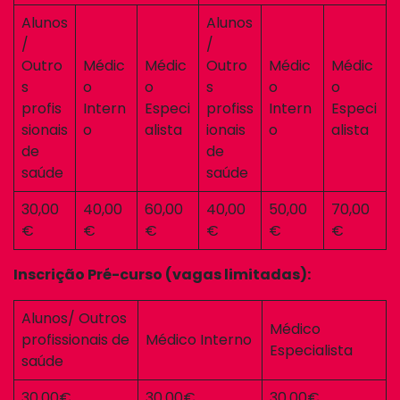
Alunos
Alunos
/
/
Outro
Médic
Médic
Outro
Médic
Médic
s
o
o
s
o
o
profis
Intern
Especi
profiss
Intern
Especi
sionais
o
alista
ionais
o
alista
de
de
saúde
saúde
30,00
40,00
60,00
40,00
50,00
70,00
€
€
€
€
€
€
Inscrição Pré-curso (vagas limitadas):
Alunos/ Outros
Médico
profissionais de
Médico Interno
Especialista
saúde
30,00€
30,00€
30,00€