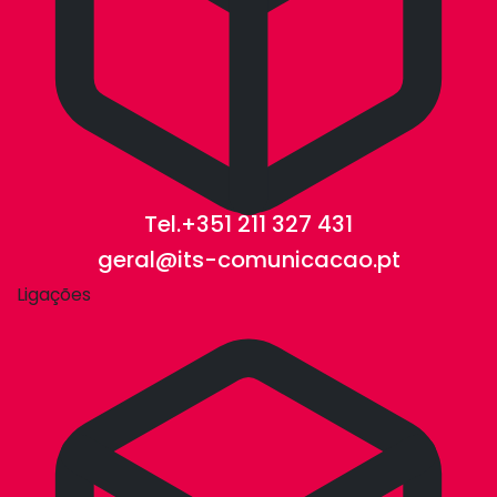
Tel.+351 211 327 431
geral@its-comunicacao.pt
Ligações