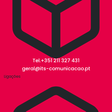
Tel.+351 211 327 431
geral@its-comunicacao.pt
Ligações